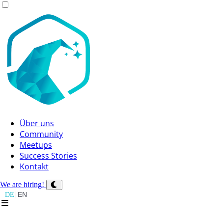
Über uns
Community
Meetups
Success Stories
Kontakt
We are hiring!
|
DE
EN