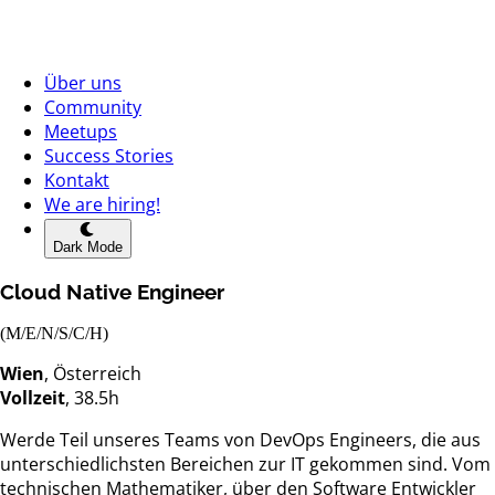
Über uns
Community
Meetups
Success Stories
Kontakt
We are hiring!
Dark Mode
Cloud Native Engineer
(M/E/N/S/C/H)
Wien
, Österreich
Vollzeit
, 38.5h
Werde Teil unseres Teams von DevOps Engineers, die aus
unterschiedlichsten Bereichen zur IT gekommen sind. Vom
technischen Mathematiker, über den Software Entwickler