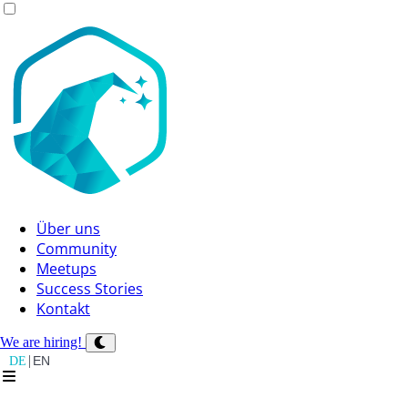
Über uns
Community
Meetups
Success Stories
Kontakt
We are hiring!
|
DE
EN